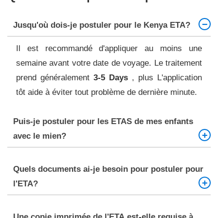
Jusqu'où dois-je postuler pour le Kenya ETA?
Il est recommandé d'appliquer au moins une
semaine avant votre date de voyage. Le traitement
prend généralement
3-5 Days
, plus L'application
tôt aide à éviter tout problème de dernière minute.
Puis-je postuler pour les ETAS de mes enfants
avec le mien?
Non, chaque membre de la famille, y compris les
Quels documents ai-je besoin pour postuler pour
mineurs, doit avoir sur propre application Et.
l'ETA?
Assurez-vous de soumettre des demandes
individuelles ET des documents requis verser
Vous aurez besoin d'un passeport valide avec au
Une copie imprimée de l'ETA est-elle requise à
chaque Enfant.