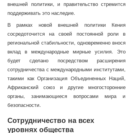
внешней политики, и правительство стремится
поддерживать это наследие.
В рамках новой внешней политики Кения
сосредоточится на своей постоянной роли в
региональной стабильности, одновременно внося
вклад в международные мирные усилия. Это
будет сделано посредством расширения
сотрудничества с международными институтами,
такими как Организация Объединенных Наций,
Африканский союз и другие многосторонние
органы, занимающиеся вопросами мира и
безопасности.
Сотрудничество на всех
уровнях общества