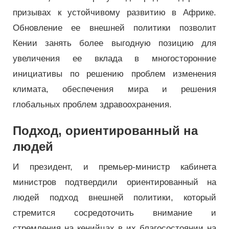
призывах к устойчивому развитию в Африке.
Обновление ее внешней политики позволит
Кении занять более выгодную позицию для
увеличения ее вклада в многосторонние
инициативы по решению проблем изменения
климата, обеспечения мира и решения
глобальных проблем здравоохранения.
Подход, ориентированный на
людей
И президент, и премьер-министр кабинета
министров подтвердили ориентированный на
людей подход внешней политики, который
стремится сосредоточить внимание и
стремления на кенийцах в их благосостоянии на