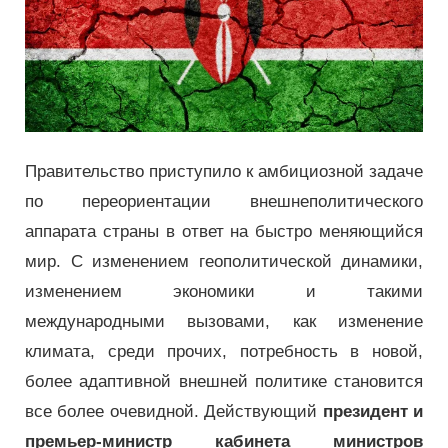
Правительство приступило к амбициозной задаче
по переориентации внешнеполитического
аппарата страны в ответ на быстро меняющийся
мир. С изменением геополитической динамики,
изменением экономики и такими
международными вызовами, как изменение
климата, среди прочих, потребность в новой,
более адаптивной внешней политике становится
все более очевидной. Действующий
президент и
премьер-министр кабинета министров