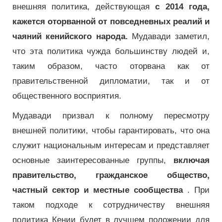
внешняя политика, действующая
с 2014 года,
кажется оторванной от повседневных реалий и
чаяний кенийского народа.
Мудавади заметил,
что эта политика чужда большинству людей и,
таким образом, часто оторвана как от
правительственной дипломатии, так и от
общественного восприятия.
Мудавади призвал к полному пересмотру
внешней политики, чтобы гарантировать, что она
служит национальным интересам и представляет
основные заинтересованные группы,
включая
правительство, гражданское общество,
частный сектор и местные сообщества
. При
таком подходе к сотрудничеству внешняя
политика Кении будет в лучшем положении для