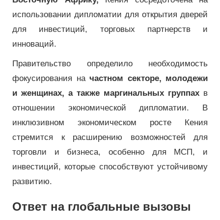
использовании дипломатии для открытия дверей
для инвестиций, торговых партнерств и
инноваций.
Правительство определило необходимость
фокусирования на
частном секторе, молодежи
и женщинах, а также маргинальных группах
в
отношении экономической дипломатии. В
инклюзивном экономическом росте Кения
стремится к расширению возможностей для
торговли и бизнеса, особенно для МСП, и
инвестиций, которые способствуют устойчивому
развитию.
Ответ на глобальные вызовы