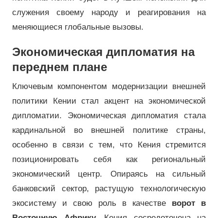
служения своему народу и реагирования на
меняющиеся глобальные вызовы.
Экономическая дипломатия на
переднем плане
Ключевым компонентом модернизации внешней
политики Кении стал акцент на экономической
дипломатии. Экономическая дипломатия стала
кардинальной во внешней политике страны,
особенно в связи с тем, что Кения стремится
позиционировать себя как региональный
экономический центр. Опираясь на сильный
банковский сектор, растущую технологическую
экосистему и свою роль в качестве
ворот в
Восточную Африку,
Кения сосредоточена на