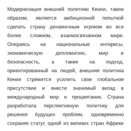
Модернизация внешней политики Кении, таким
образом, является амбициозной попыткой
сделать страну динамичным игроком во все
более сложном, взаимосвязанном мире.
Опираясь на национальные интересы,
экономическую дипломатию, мир и
безопасность, а также на подход,
ориентированный на людей, внешняя политика
Кении стремится усилить свое глобальное
присутствие и внести значимый вклад в
международный мир и процветание. Страна
разработала перспективную политику для
решения будущих проблем, одновременно
сохраняя статус одной из великих стран Африки