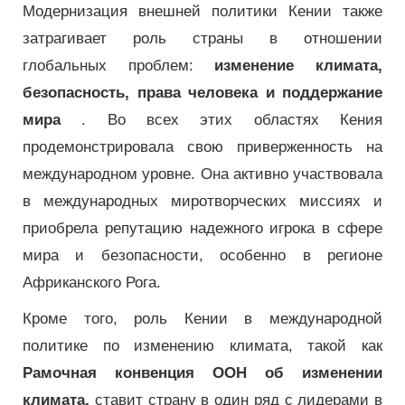
Модернизация внешней политики Кении также
затрагивает роль страны в отношении
глобальных проблем:
изменение климата,
безопасность, права человека и поддержание
мира
. Во всех этих областях Кения
продемонстрировала свою приверженность на
международном уровне. Она активно участвовала
в международных миротворческих миссиях и
приобрела репутацию надежного игрока в сфере
мира и безопасности, особенно в регионе
Африканского Рога.
Кроме того, роль Кении в международной
политике по изменению климата, такой как
Рамочная конвенция ООН об изменении
климата,
ставит страну в один ряд с лидерами в