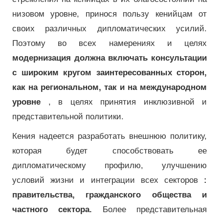
низовом уровне, принося пользу кенийцам от
своих различных дипломатических усилий.
Поэтому во всех намерениях и целях
модернизация должна включать консультации
с широким кругом заинтересованных сторон,
как на региональном, так и на международном
уровне
, в целях принятия инклюзивной и
представительной политики.
Кения надеется разработать внешнюю политику,
которая будет способствовать ее
дипломатическому профилю, улучшению
условий жизни и интеграции всех секторов
:
правительства, гражданского общества и
частного сектора.
Более представительная