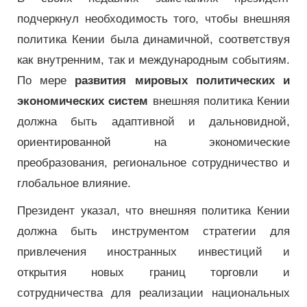
подчеркнул необходимость того, чтобы внешняя
политика Кении была динамичной, соответствуя
как внутренним, так и международным событиям.
По мере
развития мировых политических и
экономических систем
внешняя политика Кении
должна быть адаптивной и дальновидной,
ориентированной на экономические
преобразования, региональное сотрудничество и
глобальное влияние.
Президент указал, что внешняя политика Кении
должна быть инструментом стратегии для
привлечения иностранных инвестиций и
открытия новых границ торговли и
сотрудничества для реализации национальных