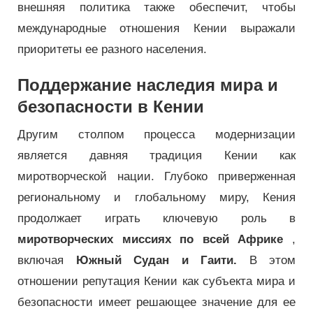
внешняя политика также обеспечит, чтобы
международные отношения Кении выражали
приоритеты ее разного населения.
Поддержание наследия мира и
безопасности в Кении
Другим столпом процесса модернизации
является давняя традиция Кении как
миротворческой нации. Глубоко приверженная
региональному и глобальному миру, Кения
продолжает играть ключевую роль в
миротворческих миссиях по всей Африке
,
включая
Южный Судан и Гаити.
В этом
отношении репутация Кении как субъекта мира и
безопасности имеет решающее значение для ее