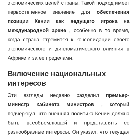
экономических целей страны. Такой подход имеет
первостепенное значение для
обеспечения
позиции Кении как ведущего игрока на
международной арене
, особенно в то время,
когда страна стремится к консолидации своего
экономического и дипломатического влияния в
Африке и за ее пределами.
Включение национальных
интересов
Эти взгляды недавно разделил
премьер-
министр кабинета министров
, который
подчеркнул, что внешняя политика Кении должна
быть всеобъемлющей и представлять ее
разнообразные интересы. Он указал, что текущая