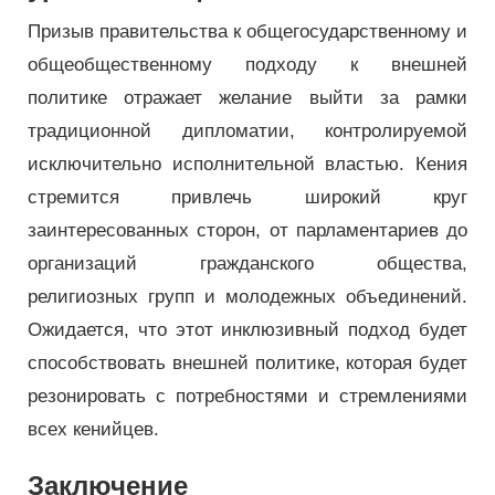
Призыв правительства к общегосударственному и
общеобщественному подходу к внешней
политике отражает желание выйти за рамки
традиционной дипломатии, контролируемой
исключительно исполнительной властью. Кения
стремится привлечь широкий круг
заинтересованных сторон, от парламентариев до
организаций гражданского общества,
религиозных групп и молодежных объединений.
Ожидается, что этот инклюзивный подход будет
способствовать внешней политике, которая будет
резонировать с потребностями и стремлениями
всех кенийцев.
Заключение