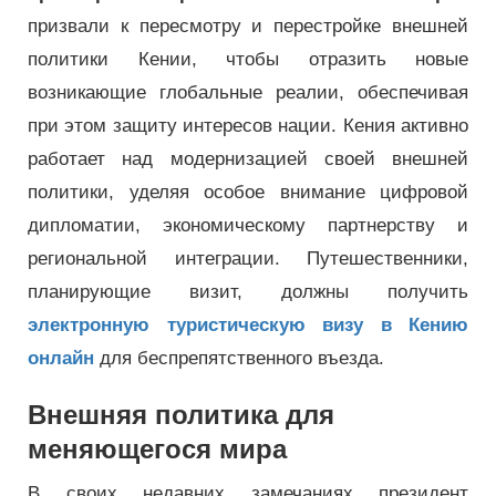
призвали к пересмотру и перестройке внешней
политики Кении, чтобы отразить новые
возникающие глобальные реалии, обеспечивая
при этом защиту интересов нации. Кения активно
работает над модернизацией своей внешней
политики, уделяя особое внимание цифровой
дипломатии, экономическому партнерству и
региональной интеграции. Путешественники,
планирующие визит, должны получить
электронную туристическую визу в Кению
онлайн
для беспрепятственного въезда.
Внешняя политика для
меняющегося мира
В своих недавних замечаниях президент