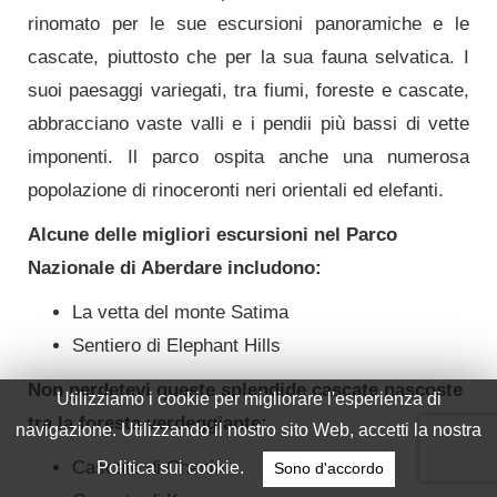
rinomato per le sue escursioni panoramiche e le
cascate, piuttosto che per la sua fauna selvatica. I
suoi paesaggi variegati, tra fiumi, foreste e cascate,
abbracciano vaste valli e i pendii più bassi di vette
imponenti. Il parco ospita anche una numerosa
popolazione di rinoceronti neri orientali ed elefanti.
Alcune delle migliori escursioni nel Parco
Nazionale di Aberdare includono:
La vetta del monte Satima
Sentiero di Elephant Hills
Non perdetevi queste splendide cascate nascoste
Utilizziamo i cookie per migliorare l'esperienza di
tra la foresta verdeggiante:
navigazione. Utilizzando il nostro sito Web, accetti la nostra
Cascate di Chania
Politica sui cookie.
Sono d'accordo