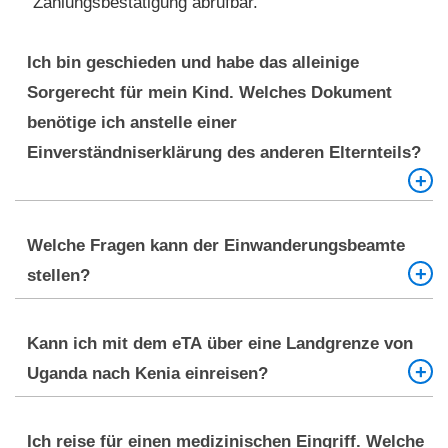
Zahlungsbestätigung abrufbar.
Ich bin geschieden und habe das alleinige
Sorgerecht für mein Kind. Welches Dokument
benötige ich anstelle einer
Einverständniserklärung des anderen Elternteils?
Sie müssen eine beglaubigte Kopie des
Welche Fragen kann der Einwanderungsbeamte
Gerichtsbeschlusses vorlegen, der Ihnen das
stellen?
alleinige Sorgerecht zuspricht.
Es werden meist Standardfragen gestellt, z.B. zum
Kann ich mit dem eTA über eine Landgrenze von
Reisezweck, Aufenthaltsort, Aufenthaltsdauer und
Uganda nach Kenia einreisen?
ob Sie ein Rückflugticket besitzen.
Ja, das eTA gilt für die Einreise an ausgewiesenen
Ich reise für einen medizinischen Eingriff. Welche