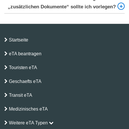
Flughäfen, Seehäfen und Grenzübergängen.
„zusätzlichen Dokumente“ sollte ich vorlegen?
Sie sollten ein Schreiben des Krankenhauses oder
der Klinik in Kenia vorlegen, das Ihren Termin oder
die Details des Eingriffs bestätigt. Dies dient der
Startseite
Validierung Ihres Reisezwecks.
eTA beantragen
Touristen eTA
Geschaefts eTA
Transit eTA
Medizinisches eTA
Weitere eTA Typen