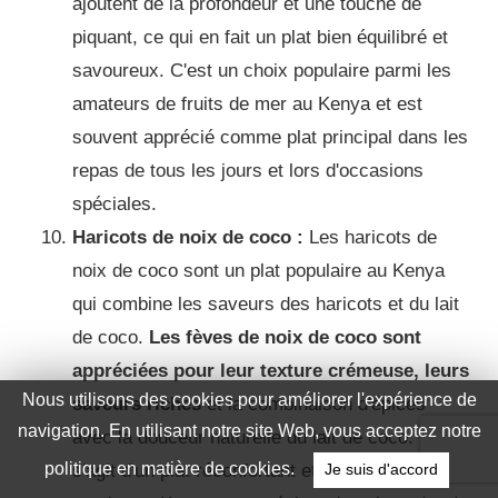
ajoutent de la profondeur et une touche de
piquant, ce qui en fait un plat bien équilibré et
savoureux.
C'est un choix populaire parmi les
amateurs de fruits de mer au Kenya et est
souvent apprécié comme plat principal dans les
repas de tous les jours et lors d'occasions
spéciales.
Haricots de noix de coco :
Les haricots de
noix de coco sont un plat populaire au Kenya
qui combine les saveurs des haricots et du lait
de coco.
Les fèves de noix de coco sont
appréciées pour leur texture crémeuse, leurs
saveurs riches
et la combinaison d'épices
avec la douceur naturelle du lait de coco.
Il
s'agit d'un plat réconfortant et copieux que de