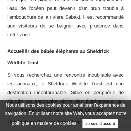
l'eau de l'océan peut devenir d'un brun trouble à
l'embouchure de la rivière Sabaki. Il est recommandé
aux visiteurs de se baigner avec prudence dans
cette zone.
Accueillir des bébés éléphants au Sheldrick
Wildlife Trust
Si vous recherchez une rencontre inoubliable avec
les animaux, le Sheldrick Wildlife Trust est une
destination incontournable. Situé en périphérie de
Nairobi, ce sanctuaire abrite des éléphanteaux qui
Nous utilisons des cookies pour améliorer l'expérience de
vous charmeront par leurs facéties ludiques.
navigation. En utilisant notre site Web, vous acceptez notre
Une histoire de sauvetage et de réhabilitation
politique en matière de cookies.
Je suis d'accord