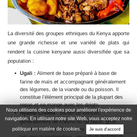
La diversité des groupes ethniques du Kenya apporte
une grande richesse et une variété de plats qui
rendent la cuisine kenyane aussi diversifiée que sa
population :
Ugali :
Aliment de base préparé à base de
farine de maïs et accompagnant généralement
des légumes, de la viande ou du poisson. Il
constitue l’élément principal de la plupart des
repas et se mange avec les doigts.
Nyama Choma :
barbecue kenyan,
généralement de chèvre ou de bœuf, grillé à la
flamme et dégusté avec des accompagnements
tels que le kachumbari, une salade fraîche de