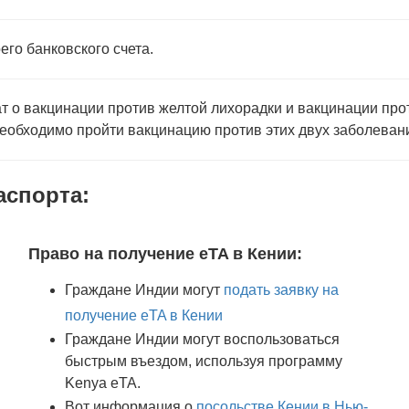
го банковского счета.
т о вакцинации против желтой лихорадки и вакцинации про
необходимо пройти вакцинацию против этих двух заболеван
аспорта:
Право на получение eTA в Кении:
Граждане Индии могут
подать заявку на
получение eTA в Кении
Граждане Индии могут воспользоваться
быстрым въездом, используя программу
Kenya eTA.
Вот информация о
посольстве Кении в Нью-