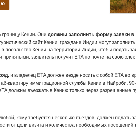
ию
а границу Кении. Они
должны заполнить форму заявки в 
истический сайт Кении, граждане Индии могут заполнить 
и в посольство Кении на территории Индии, чтобы подать 
ринятыми, заявитель получит ETA по почте на свою элект
ряд,
и владелец ETA должен везде носить с собой ETA во в
таб-квартиру иммиграционной службы Кении в Найроби, 90
 eTA должны въезжать в Кению только через разрешенные пу
любой, кому требуется несколько въездов, должен подать з
ости от цели визита и количества необходимых посещений 