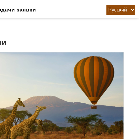
одачи заявки
ии