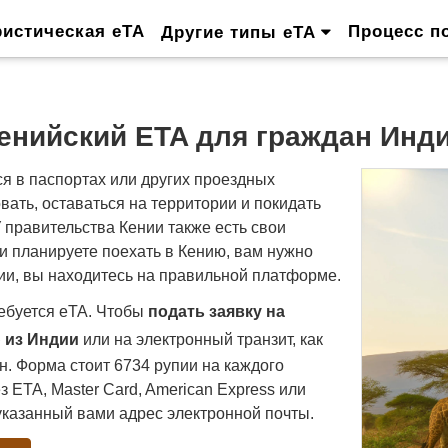
ристическая eTA
Процесс п
Другие типы eTA
енийский ETA для граждан Инд
я в паспортах или других проездных
ать, оставаться на территории и покидать
 правительства Кении также есть свои
и планируете поехать в Кению, вам нужно
ении, вы находитесь на правильной платформе.
ебуется eTA. Чтобы
подать заявку на
 из Индии
или на электронный транзит, как
. Форма стоит 6734 рупии на каждого
з ETA, Master Card, American Express или
указанный вами адрес электронной почты.