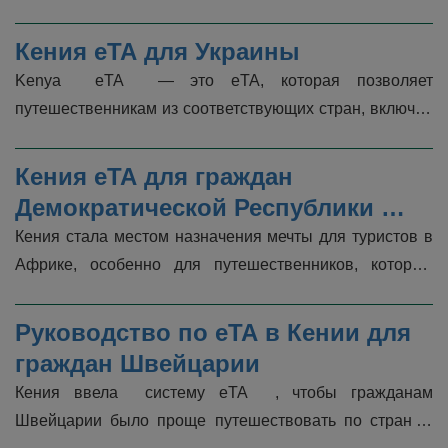
требования получения электронного разрешения на 
въезд (eTA) в Кению. Данное обновление вносит 
Кения eTA для Украины
изменения в систему электронного разрешения на 
Kenya  eTA  — это eTA, которая позволяет 
въез...
путешественникам из соответствующих стран, включая 
Украину, въезжать в Кению в туристических, деловых и 
транзитных целях. Система eTA...
Кения eTA для граждан 
Демократической Республики 
Конго
Кения стала местом назначения мечты для туристов в 
Африке, особенно для путешественников, которые 
любят проводить время с природой и дикими 
животными. Аура  жарких пустынь...
Руководство по eTA в Кении для 
граждан Швейцарии
Кения ввела  систему eTA  , чтобы гражданам 
Швейцарии было проще путешествовать по стране.  