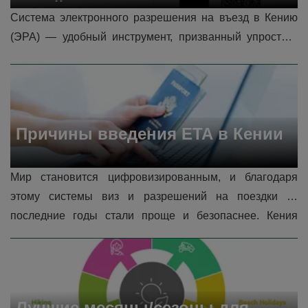
кенийского ETA
Система электронного разрешения на въезд в Кению 
(ЭРА) — удобный инструмент, призванный упростить 
поездки для иностранных туристов, имеющих на это 
право. Она позволяет тур�...
Причины введения ETA в Кении
Мир становится цифровизированным, и благодаря 
этому системы виз и разрешений на поездки за 
последние годы стали проще и безопаснее. Кения 
последовала этому тренду и внедрила систему 
электронных разрешений на поездки, чтобы улучшить 
условия путешествий для туристов и улучшить меры...
Лучшие месяцы/сезоны для 