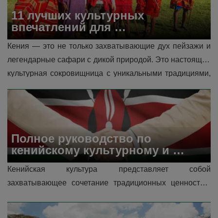
11 лучших культурных 
впечатлений для 
путешественников в Кении
Кения — это не только захватывающие дух пейзажи и 
легендарные сафари с дикой природой. Это настоящая 
культурная сокровищница с уникальными традициями, 
музыкой, танцами, ремёслами и историей. Визит в 
Кению будет неполным без знакомства с её ярким 
культурным наследием. В этой стать�...
Полное руководство по 
кенийскому культурному и 
деловому этикету для 
Кенийская культура представляет собой 
посетителей
захватывающее сочетание традиционных ценностей, 
современных влияний и смешанного этнического 
состава. Важно знать культурные нормы �...