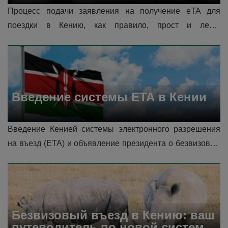
процесс апелляции
Процесс подачи заявления на получение eTA для 
поездки в Кению, как правило, прост и легко 
осуществляется онлайн через официальный портал. 
Обычно отказы происходят, когда не до�...
Введение системы ETA в Кении
Введение Кенией системы электронного разрешения 
на въезд (ETA) и объявление президента о безвизовом 
въезде вызвали неоднозначную реакцию. Хотя переход 
направлен на упрощение...
Безвизовый въезд в Кению: ваш 
путеводитель по новой системе 