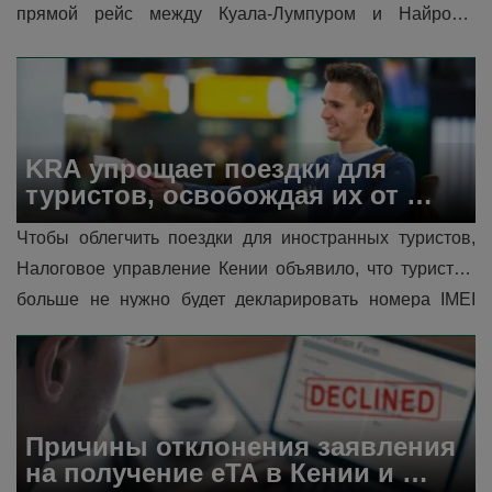
прямой рейс между Куала-Лумпуром и Найроби, 
ознаменовав официальный выход авиакомпании на 
африканский рынок. Этот новый рейс зна...
KRA упрощает поездки для 
туристов, освобождая их от 
необходимости декларировать 
Чтобы облегчить поездки для иностранных туристов, 
данные по телефону
Налоговое управление Кении объявило, что туристам 
больше не нужно будет декларировать номера IMEI 
своих телефонов по прибытии в Кению. Это 
освобождение является частью более широких усилий 
по оптимизации процессов въезда, одновреме�...
Причины отклонения заявления 
на получение eTA в Кении и 