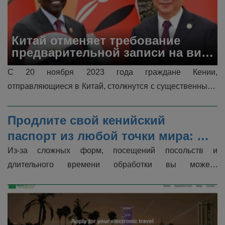
и законодательные предложения уже состоялись, на 
данном этапе обязательное требование официаль...
Китай отменяет требование 
предварительной записи на визу 
для граждан Кении
С 20 ноября 2023 года граждане Кении, 
отправляющиеся в Китай, столкнутся с существенными 
изменениями в процессе подачи заявления на визу. 
Посольство Китая в Кении сделало значит...
Продлите свой кенийский 
паспорт из любой точки мира: 
пошаговое руководство для 
Из-за сложных форм, посещений посольств и 
кенийцев
длительного времени обработки вы можете 
почувствовать себя беспомощным, размышляя о 
продлении своего кенийского паспорта. Но не вол...