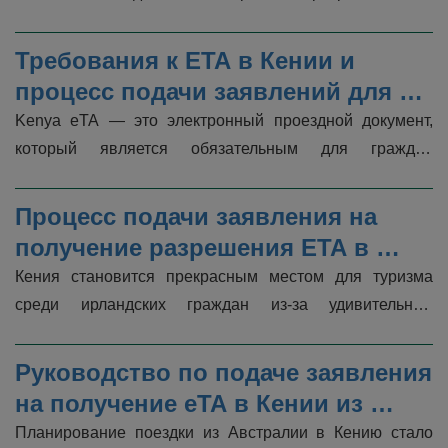
въезд в Кению.  Эта онлайн-виза упрощает въезд 
граждан Бенина в Кению в кратк�...
Требования к ETA в Кении и 
процесс подачи заявлений для 
граждан Пакистана
Kenya eTA — это электронный проездной документ, 
который является обязательным для граждан 
Пакистана, чтобы въехать в страну. Расположенная в 
Восточной Африке, Кения известна с...
Процесс подачи заявления на 
получение разрешения ETA в 
Кении и требования для граждан 
Кения становится прекрасным местом для туризма 
Ирландии
среди ирландских граждан из-за удивительных 
ландшафтов, различных видов и культурного опыта. 
Таким образом, ирландским гражда...
Руководство по подаче заявления 
на получение eTA в Кении из 
Австралии
Планирование поездки из Австралии в Кению стало 