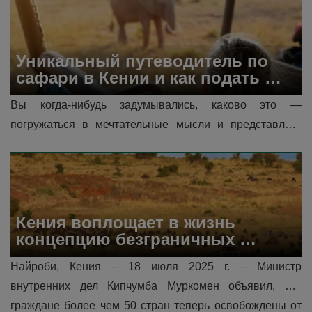
которые редко можно найти в...
Уникальный путеводитель по 
сафари в Кении и как подать 
заявку на мгновенную 
Вы когда-нибудь задумывались, каково это — 
электронную туристическую 
погружаться в мечтательные мысли и представлять 
визу в Кению?
себе пылающий и сверкающий закат посреди неба в 
окружении африканских животных...
Кения воплощает в жизнь 
концепцию безграничных 
границ, вводя новые 
Найроби, Кения – 18 июля 2025 г. – Министр 
исключения из требований к 
внутренних дел Кипчумба Муркомен объявил, что 
электронному разрешению на 
въезд (eTA).
граждане более чем 50 стран теперь освобождены от 