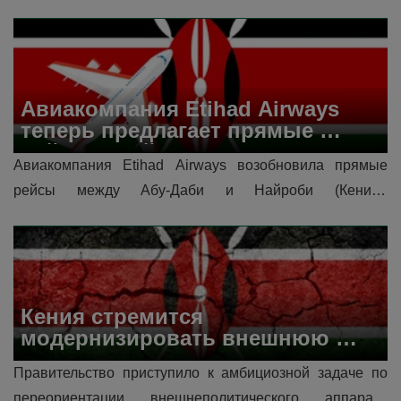
добавит три рейса в неделю к существующим 
ежедневным рейсам авиакомпании в лондонский 
аэропорт Хитроу (LHR), увеличив общую частоту 
рейсов по Великобритани...
Авиакомпания Etihad Airways 
теперь предлагает прямые 
рейсы в Найроби.
Авиакомпания Etihad Airways возобновила прямые 
рейсы между Абу-Даби и Найроби (Кения). 
Возобновление полетов воссоединяет ОАЭ с главным 
экономическим центром Восточной Африки, спо�...
Кения стремится 
модернизировать внешнюю 
политику
Правительство приступило к амбициозной задаче по 
переориентации внешнеполитического аппарата 