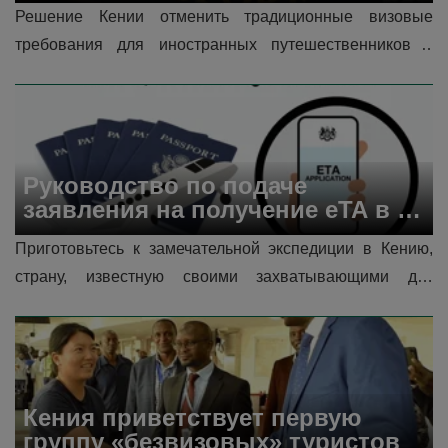
глобализации.
Решение Кении отменить традиционные визовые 
требования для иностранных путешественников с 
января 2024 года ознаменовало собой явное 
изменение в порядке въезда в страну. В соо...
Руководство по подаче 
заявления на получение eTA в 
Кении — шаги, советы и 
Приготовьтесь к замечательной экспедиции в Кению, 
требования
страну, известную своими захватывающими дух 
пейзажами, глубоким культурным наследием и 
разнообразным разнообразием дикой...
Кения приветствует первую 
группу «безвизовых» туристов