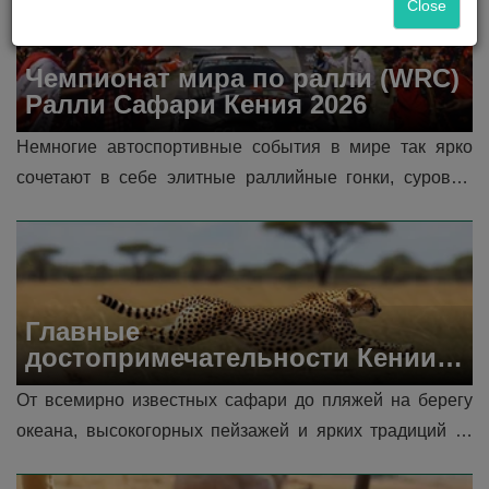
Close
Чемпионат мира по ралли (WRC) 
Ралли Сафари Кения 2026
Немногие автоспортивные события в мире так ярко 
сочетают в себе элитные раллийные гонки, суровую 
природную местность и африканскую дикую природу, 
как ралли Safari Rally Kenya Чемпио...
Главные 
достопримечательности Кении 
на 2026 год
От всемирно известных сафари до пляжей на берегу 
океана, высокогорных пейзажей и ярких традиций — 
Кения предлагает широкий спектр впечатлений, 