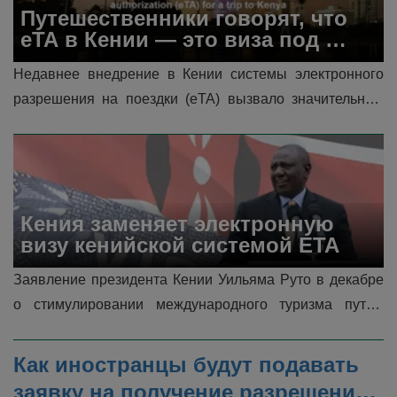
Путешественники говорят, что 
eTA в Кении — это виза под 
другим названием
Недавнее внедрение в Кении системы электронного 
разрешения на поездки (eTA) вызвало значительные 
дебаты и критику, особенно со стороны представителей 
туристического и гостин�...
Кения заменяет электронную 
визу кенийской системой ETA
Заявление президента Кении Уильяма Руто в декабре 
о стимулировании международного туризма путем 
введения безвизового режима для Кении в 2024 году 
стало значительным шагом по...
Как иностранцы будут подавать 
заявку на получение разрешения 