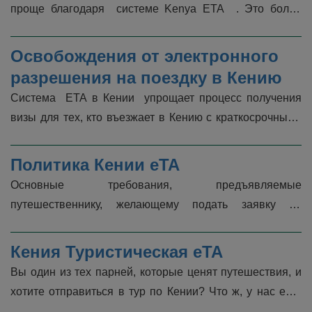
проще благодаря  системе Kenya ETA  . Это более 
простой способ получения eTA онлайн, где вы можете 
подать заявку на eTA прямо из с�...
Освобождения от электронного 
разрешения на поездку в Кению
Система  ETA в Кении  упрощает процесс получения 
визы для тех, кто въезжает в Кению с краткосрочными 
визитами. Не все путешественники должны подавать 
заявление на получен�...
Политика Кении eTA
Основные требования, предъявляемые 
путешественнику, желающему подать заявку на 
получение eTA для Кении, согласно Критериям 
соответствия eTA для  Кении  , представляют собо...
Кения Туристическая eTA
Вы один из тех парней, которые ценят путешествия, и 
хотите отправиться в тур по Кении? Что ж, у нас есть 
подробное объяснение того, что вам нужно перед 