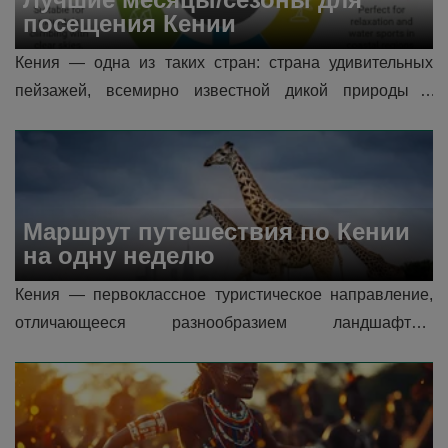
посещения Кении
Кения — одна из таких стран: страна удивительных 
пейзажей, всемирно известной дикой природы и 
разнообразных культур, которые делают её достойной 
путешествия. Однако оптим�...
Маршрут путешествия по Кении 
на одну неделю
Кения — первоклассное туристическое направление, 
отличающееся разнообразием ландшафтов, 
богатством дикой природы и смешением культур. От 
традиционного сафари в заповедн...