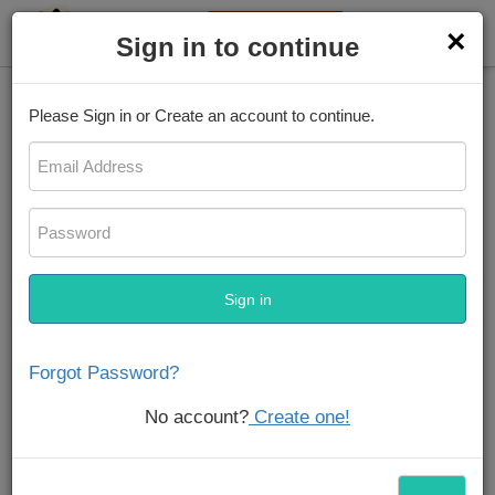
Подать eTA
×
Sign in to continue
Новости
Дом
Please Sign in or Create an account to continue.
Свежие новости
Sign in
Лучшие водные виды спорта на 
пляже Диани.
Forgot Password?
Для всех любителей водных видов спорта пляж Диани, 
No account?
Create one!
расположенный на побережье Индийского океана в 
Кении, — настоящий рай. Поездка на пляж Диани будет 
неполной без одного из...