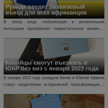
Руанда введет безвизовый 
въезд для всех африканцев
В эпоху, когда глобализация и региональная 
интеграция приобретают первостепенное значение, 
Руанда стала маяком единства и прогресса в Африке. 
2 ноября 2023 года Руанда сделала...
Кенийцы смогут въезжать в 
ЮАР без виз с января 2023 года
В январе 2023 года граждане Кении и Южной Африки 
станут свидетелями исторической трансформации в 
динамике своих путешествий. Обе страны сделали 
значительный шаг вперед, заклю�...