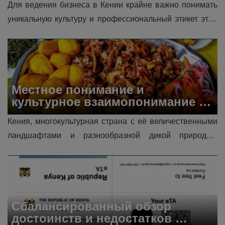
Для ведения бизнеса в Кении крайне важно понимать 
уникальную культуру и профессиональный этикет этой 
страны. Благодаря развивающейся экономике и 
репутации делового центра...
Местное понимание и 
культурное взаимопонимание в 
Кении
Кения, многокультурная страна с её величественными 
ландшафтами и разнообразной дикой природой, 
описана здесь с целью более подробно рассмотреть 
традиции, этикет, кухню, праз...
Сбалансированный обзор 
достоинств и недостатков 