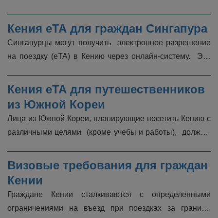
( электронного разрешения на поездку) ; важной частью 
является подтверждени...
Кения eTA для граждан Сингапура
Сингапурцы могут получить  электронное разрешение 
на поездку (eTA) в Кению через онлайн-систему.  Это 
eTA упрощает их въезд в Кению, в первую очередь 
обслуживая краткосрочны...
Кения eTA для путешественников 
из Южной Кореи
Лица из Южной Кореи, планирующие посетить Кению с 
различными целями  (кроме учебы и работы),  должны 
получить Электронное разрешение на поездку (eTA) 
перед поездкой. Это пра...
Визовые требования для граждан 
Кении
Граждане Кении сталкиваются с определенными 
ограничениями на въезд при поездках за границу, 