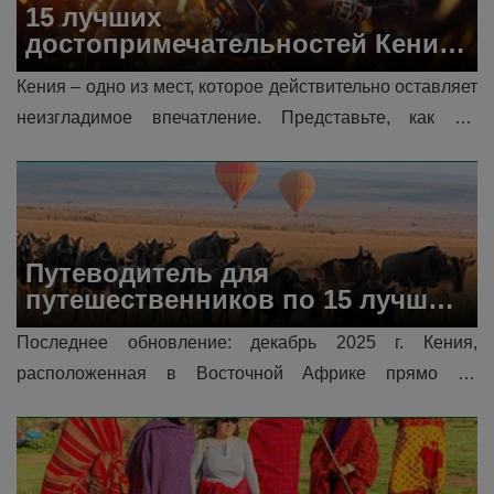
15 лучших 
достопримечательностей Кении, 
которые стоит посетить
Кения – одно из мест, которое действительно оставляет 
неизгладимое впечатление. Представьте, как вы 
стоите, с благоговением глядя на величественную 
заснеженную вершину г�...
Путеводитель для 
путешественников по 15 лучшим 
видам отдыха в Кении
Последнее обновление: декабрь 2025 г. Кения, 
расположенная в Восточной Африке прямо на 
экваторе, может похвастаться великолепными 
пейзажами и богатым наследием. Ее географичес...