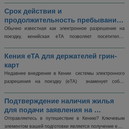
поездкой. Читайте дальше, �...
Срок действия и 
продолжительность пребывания 
в Кении eTA
Обычно известная как электронное разрешение на 
поездку, кенийская eTA позволяет посетителям 
въезжать в Кению для краткосрочного пребывания в 
стране. Срок действия и продолжи�...
Кения eTA для держателей грин-
карт
Недавнее внедрение в Кении  системы электронного 
разрешения на поездку (eTA)  знаменует собой 
значительный прогресс в упрощении процесса въезда 
для многочисленных путеш�...
Подтверждение наличия жилья 
для подачи заявления на 
получение eTA в Кении
Отправляетесь в путешествие в Кению? Ключевым 
элементом вашей подготовки является получение eTA  