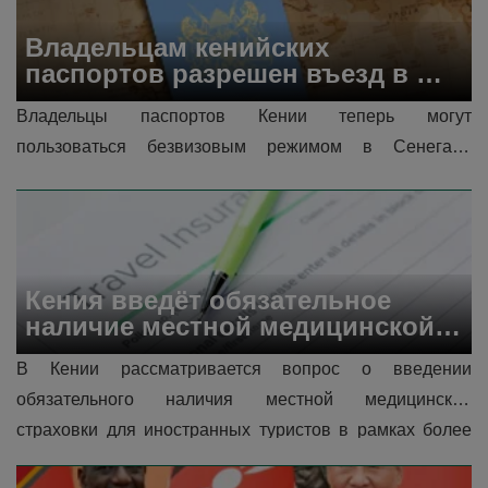
Владельцам кенийских 
паспортов разрешен въезд в 
Сенегал без визы
Владельцы паспортов Кении теперь могут 
пользоваться безвизовым режимом в Сенегале 
благодаря недавнему решению сенегальских властей 
об отмене визового режима. Это событие п...
Кения введёт обязательное 
наличие местной медицинской 
страховки для иностранных 
В Кении рассматривается вопрос о введении 
туристов.
обязательного наличия местной медицинской 
страховки для иностранных туристов в рамках более 
широкой реформы здравоохранения. Хотя обсуждения 