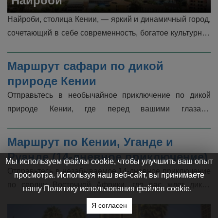
Найроби
Найроби, столица Кении, — яркий и динамичный город, 
сочетающий в себе современность, богатое культурное 
наследие и потрясающие природные 
достопримечательности. Любите ли �...
Маршрут сафари по дикой 
природе Кении
Отправьтесь в необычайное приключение по дикой 
природе Кении, где перед вашими глазами 
разворачивается самое великолепное зрелище 
природы.  От громоподобных копыт антило...
Маршрут по Кении, Уганде и 
Руанде (14-дневное приключение)
Мы используем файлы cookie, чтобы улучшить ваш опыт
Отправьтесь в незабываемое 14-дневное приключение 
просмотра. Используя наш веб-сайт, вы принимаете
по сердцу Восточной Африки, где вас ждет дикая 
нашу Политику использования файлов cookie.
красота Кении, Уганды и Руанды.  Этот маршрут 
Я согласен
предлагает бесшовное сочетани...