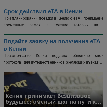
установленными правительствами различных стран.  
По состоянию на 20 января 2024 г...
Срок действия eTA в Кении
При планировании поездки в Кению с eTA , понимание 
временных рамок, в течение которых ваше 
разрешение на поездку остается действительным, 
имеет решающее значение.  Этот пери�...
Подайте заявку на получение eTA 
в Кении
Правительство Кении недавно обновило свои 
протоколы для путешественников, желающих въехать в 
страну. В прошлом стандартная процедура требовала 
получения электронной визы д...
Кения принимает безвизовое 
будущее: смелый шаг на пути к 