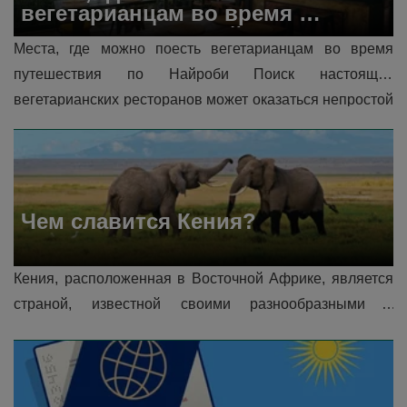
вегетарианцам во время 
путешествия по Найроби
Места, где можно поесть вегетарианцам во время 
путешествия по Найроби Поиск настоящих 
вегетарианских ресторанов может оказаться непростой 
задачей. Не все заведения преуспевают в 
приготовлении исключительно растительных блюд или 
в представлении аутентичного вегетарианского кул�...
Чем славится Кения?
Кения, расположенная в Восточной Африке, является 
страной, известной своими разнообразными и 
захватывающими достопримечательностями. От 
захватывающих дух природных ландша�...