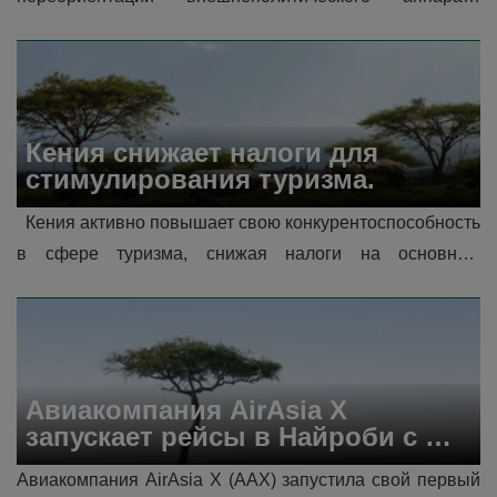
страны в ответ на быстро меняющийся мир. С 
изменением геополитической динами�...
Кения снижает налоги для 
стимулирования туризма.
  Кения активно повышает свою конкурентоспособность 
в сфере туризма, снижая налоги на основные 
туристические услуги. Эта инициатива направлена ​​на 
укрепление статуса с�...
Авиакомпания AirAsia X 
запускает рейсы в Найроби с 
бесплатными местами для 
Авиакомпания AirAsia X (AAX) запустила свой первый 
стимулирования туризма.