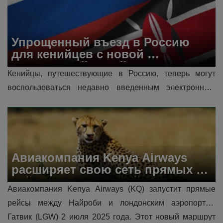
Упрощенный въезд в Россию 
для кенийцев с новой 
электронной визой
Кенийцы, путешествующие в Россию, теперь могут 
воспользоваться недавно введенным электронным 
разрешением на поездку, или eVisa, для упрощения 
процесса подачи заявления на виз�...
Авиакомпания Kenya Airways 
расширяет свою сеть прямых 
рейсов в лондонский аэропорт 
Авиакомпания Kenya Airways (KQ) запустит прямые 
Гатвик.
рейсы между Найроби и лондонским аэропортом 
Гатвик (LGW) 2 июля 2025 года. Этот новый маршрут 