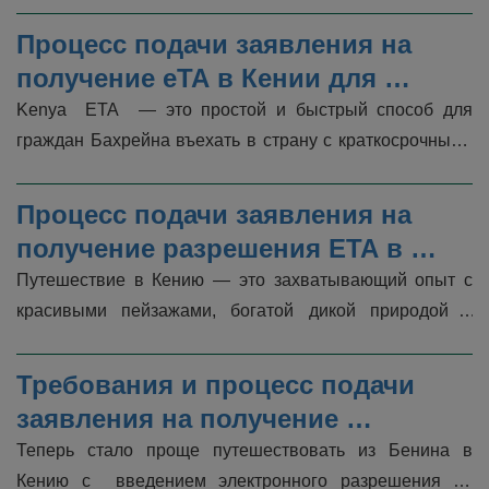
Кенийская ETA  позволяет швейцарским 
путешественникам легко подавать онлай...
Процесс подачи заявления на 
получение eTA в Кении для 
граждан Бахрейна
Kenya  ETA  — это простой и быстрый способ для 
граждан Бахрейна въехать в страну с краткосрочными 
целями, включая  туризм, бизнес, лечение  и другие. 
Четкое понимание т...
Процесс подачи заявления на 
получение разрешения ETA в 
Кении для граждан Азербайджана
Путешествие в Кению — это захватывающий опыт с 
красивыми пейзажами, богатой дикой природой и 
яркой культурой. Гражданам Азербайджана, желающим 
посетить Кению,  необходи...
Требования и процесс подачи 
заявления на получение 
разрешения на въезд в Кению для 
Теперь стало проще путешествовать из Бенина в 
граждан Бенина
Кению с  введением электронного разрешения на 