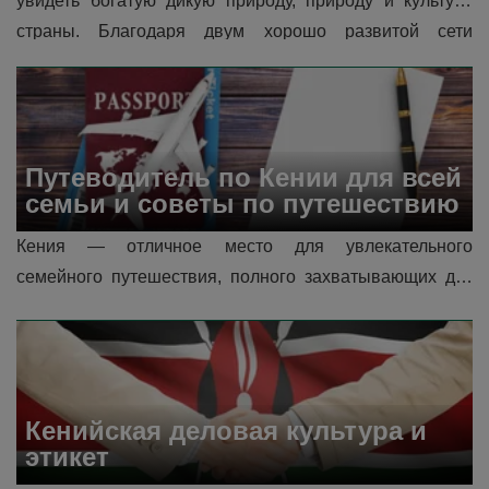
увидеть богатую дикую природу, природу и культуру 
страны. Благодаря двум хорошо развитой сети 
международных аэропортов, в страну летают рейсы 
нескольких авиакомпаний, что упрощает въезд. В этом 
руководстве рассказывается о кру...
Путеводитель по Кении для всей 
семьи и советы по путешествию
Кения — отличное место для увлекательного 
семейного путешествия, полного захватывающих дух 
диких животных, пейзажей и культурных впечатлений. 
При тщательном планировани�...
Кенийская деловая культура и 
этикет