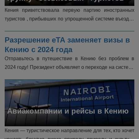
Кения приветствовала первую партию иностранных 
туристов , прибывших по упрощенной системе въезда , 
которая отменяет визовые требования для всех 
путешественников. Ожидается...
Разрешение eTA заменяет визы в 
Кению с 2024 года
Отправьтесь в путешествие в Кению без проблем в 
2024 году! Президент объявляет о переходе на систему 
электронного разрешения на поездки (eTA) с января, 
которая будет применяться �...
Авиакомпании и рейсы в Кению
Кения — туристическое направление для тех, кто хочет 