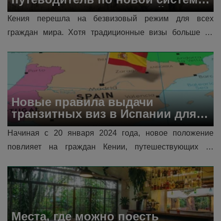
электронных разрешений на 
Кения перешла на безвизовый режим для всех 
въезд (ETA) в 2025 году!
граждан мира. Хотя традиционные визы больше не 
требуются для пребывания сроком до 90 дней , все 
иностранные путешественники (за искл�...
Новые правила выдачи 
транзитных виз в Испании для 
путешественников из Сенегала и 
Начиная с 20 января 2024 года, новое положение 
Кении
повлияет на граждан Кении, путешествующих за 
границу. Те, у кого есть кенийский паспорт и кто 
планирует транзит через Испанию по пу�...
Места, где можно поесть 