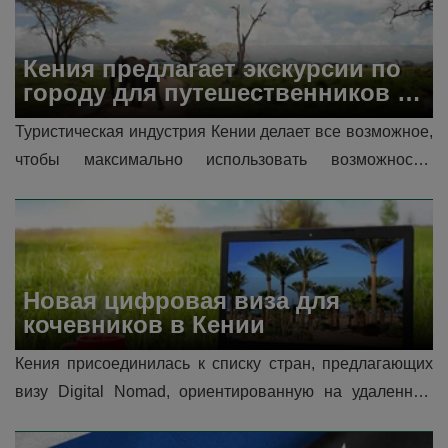
Кения предлагает экскурсии по 
городу для путешественников с 
короткими пересадками
Туристическая индустрия Кении делает все возможное, 
чтобы максимально использовать возможности, 
предоставляемые ее новой системой электронного 
разрешения на поездки, пред...
Новая цифровая виза для 
кочевников в Кении
Кения присоединилась к списку стран, предлагающих 
визу Digital Nomad, ориентированную на удаленных 
работников по всему миру. Объявленная президентом 
в октябре 2024 года во время Magica...