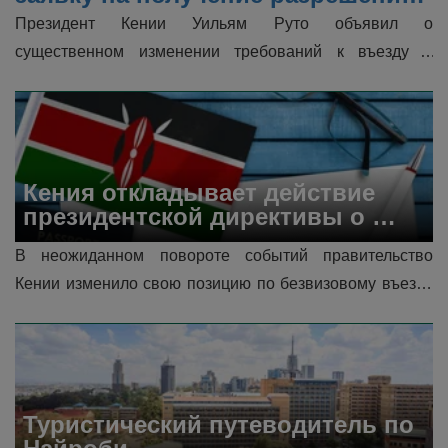
на въезд в Кению перед 
Президент Кении Уильям Руто объявил о 
посещением (безвизовая Кения)
существенном изменении требований к въезду в 
страну для иностранных туристов. Кения отходит от 
традиционных визовых требований и вводи...
Кения откладывает действие 
президентской директивы о 
безвизовом въезде для 
В неожиданном повороте событий правительство 
посетителей со всего мира
Кении изменило свою позицию по безвизовому въезду 
для иностранных граждан. Это событие существенно 
меняет ландшафт путешестви...
Туристический путеводитель по 