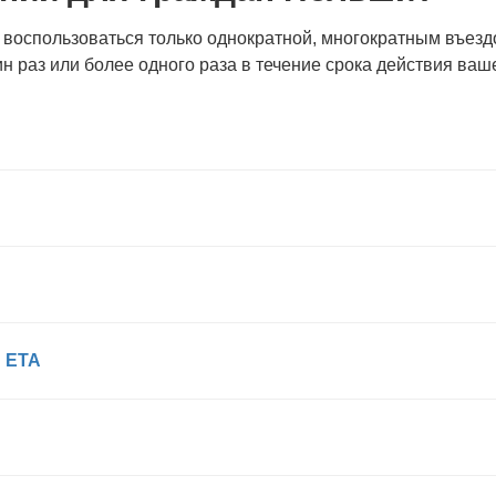
оспользоваться только однократной, многократным въездом
ин раз или более одного раза в течение срока действия ваш
 ETA