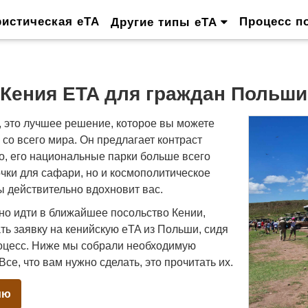
ристическая eTA
Процесс п
Другие типы eTA
Кения ETA для граждан Польши
, это лучшее решение, которое вы можете
со всего мира. Он предлагает контраст
о, его национальные парки больше всего
очки для сафари, но и космополитическое
 действительно вдохновит вас.
жно идти в ближайшее посольство Кении,
ть заявку на кенийскую eTA из Польши, сидя
роцесс. Ниже мы собрали необходимую
е, что вам нужно сделать, это прочитать их.
ию