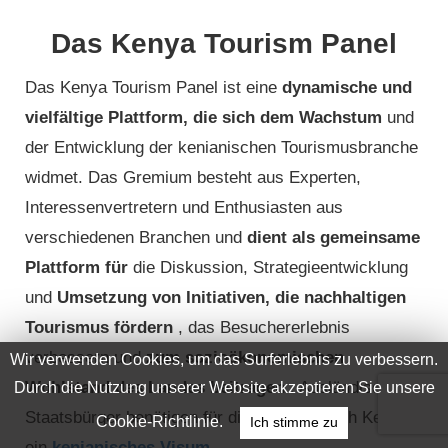
Das Kenya Tourism Panel
Das Kenya Tourism Panel ist eine
dynamische und
vielfältige Plattform, die sich dem Wachstum
und
der Entwicklung der kenianischen Tourismusbranche
widmet. Das Gremium besteht aus Experten,
Interessenvertretern und Enthusiasten aus
verschiedenen Branchen und
dient als gemeinsame
Plattform für
die Diskussion, Strategieentwicklung
und
Umsetzung von Initiativen, die nachhaltigen
Tourismus fördern
, das Besuchererlebnis
verbessern und
zum sozioökonomischen
Wir verwenden Cookies, um das Surferlebnis zu verbessern.
Wohlstand des Landes beitragen
. Ausländische
Durch die Nutzung unserer Website akzeptieren Sie unsere
Staatsbürger benötigen für die Einreise nach Kenia
Cookie-Richtlinie.
Ich stimme zu
ein
kenianisches Visum
.