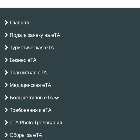
превышать разрешённый срок пребывания и
Нет, получение eTA по прибытии для граждан
выполнять условия, указанные в eTA или
ОАЭ не предусмотрено. Необходимо получить
властями Кении.
Главная
одобренную Кения eTA до вылета.
Подать заявку на eTA
Туристическая eTA
Бизнес eTA
Транзитная eTA
Медицинская eTA
Больше типов eTA
Требования к eTA
eTA Photo Требования
Сборы за eTA