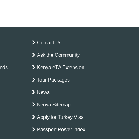
Contact Us
Ask the Community
ands
Kenya eTA Extension
Tour Packages
News
Kenya Sitemap
Apply for Turkey Visa
Passport Power Index