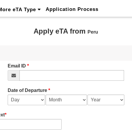
Application Process
More eTA Type
Apply eTA from
Peru
Email ID
*
Date of Departure
*
xt
*