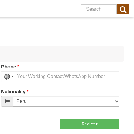
Phone
*
No
country
Nationality
*
selected
Register