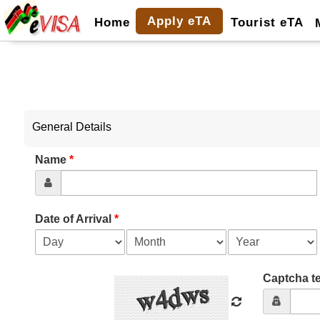
Apply eTA
Home
Tourist eTA
General Details
Name
*
Date of Arrival
*
Captcha te