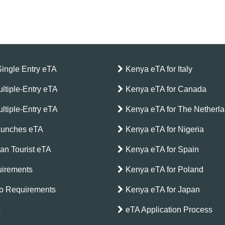
Single Entry eTA
Kenya eTA for Italy
ltiple-Entry eTA
Kenya eTA for Canada
ltiple-Entry eTA
Kenya eTA for The Netherl
aunches eTA
Kenya eTA for Nigeria
can Tourist eTA
Kenya eTA for Spain
irements
Kenya eTA for Poland
o Requirements
Kenya eTA for Japan
s
eTA Application Process