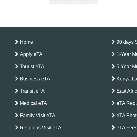
Home
90 days 
Apply eTA
1-Year Mu
Tourist eTA
5-Year Mu
Business eTA
Kenya L
Transit eTA
East Afri
Medical eTA
eTA Requ
Family Visit eTA
eTA Phot
Religious Visit eTA
eTA Fee