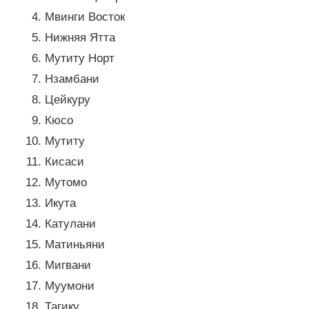
Мвинги Восток
Нижняя Ятта
Мутиту Норт
Нзамбани
Цейкуру
Кюсо
Мутиту
Кисаси
Мутомо
Икута
Катулани
Матиньяни
Мигвани
Муумони
Тагику