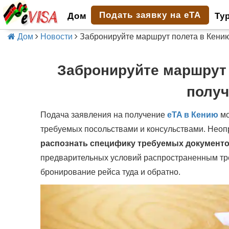
Подать заявку на eTA
Дом
Ту
Дом
Новости
Забронируйте маршрут полета в Кению
Забронируйте маршрут 
получ
Подача заявления на получение
eTA в Кению
мо
требуемых посольствами и консульствами. Неопр
распознать специфику требуемых документо
предварительных условий распространенным тр
бронирование рейса туда и обратно.