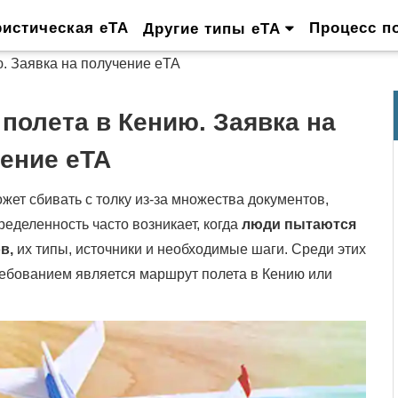
ристическая eTA
Процесс п
Другие типы eTA
. Заявка на получение eTA
полета в Кению. Заявка на
ение eTA
жет сбивать с толку из-за множества документов,
еделенность часто возникает, когда
люди пытаются
в,
их типы, источники и необходимые шаги. Среди этих
ебованием является маршрут полета в Кению или