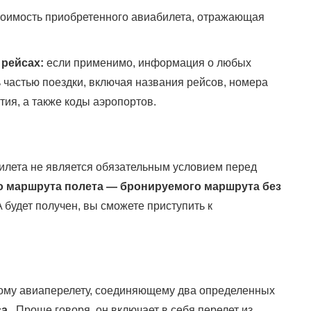
оимость приобретенного авиабилета, отражающая
рейсах:
если применимо, информация о любых
 частью поездки, включая названия рейсов, номера
ия, а также коды аэропортов.
билета не является обязательным условием перед
о маршрута полета — бронируемого маршрута без
 будет получен, вы сможете приступить к
чному авиаперелету, соединяющему два определенных
са
. Проще говоря, он включает в себя перелет из