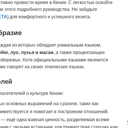
ивно провести время в Кении. С легкостью освойте
ю этого подробного руководства. Не забудьте
ETA)
для комфортного и успешного визита.
бразие
каждая из которых обладает уникальным языком,
уйю, луо, лухья и масаи,
а также процветающее
побережья. Хотя официальными языками являются
же говорят на своих этнических языках.
елей
осетителей о культуре Кении:
х основных выражений на суахили, таких как
риветствуется и помогает в построении отношений.
 — ещё одна важная ценность, разделяемая всеми
нии с людьми вставание для приветствия старших или