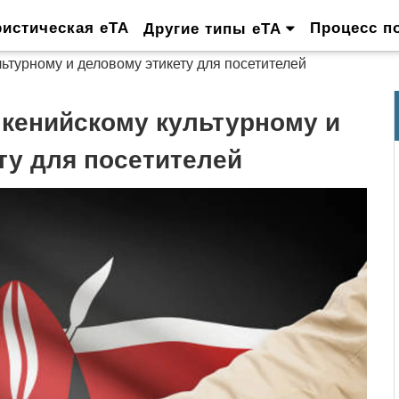
ристическая eTA
Процесс п
Другие типы eTA
ьтурному и деловому этикету для посетителей
 кенийскому культурному и
ту для посетителей