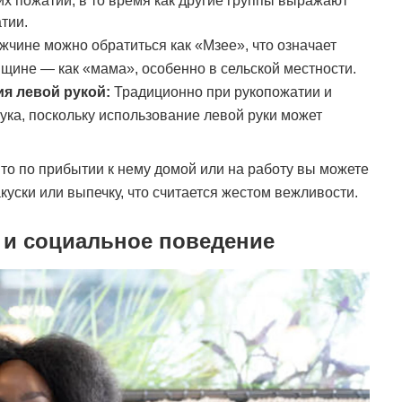
х пожатий, в то время как другие группы выражают
тии.
чине можно обратиться как «Мзее», что означает
щине — как «мама», особенно в сельской местности.
я левой рукой:
Традиционно при рукопожатии и
ука, поскольку использование левой руки может
то по прибытии к нему домой или на работу вы можете
куски или выпечку, что считается жестом вежливости.
 и социальное поведение