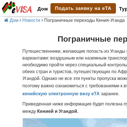
Подать заявку на eTA
Дом
Ту
Дом
Новости
Пограничные переходы Кения-Уганда
Пограничные пер
Путешественники, желающие попасть из Уганды в
вариантами: воздушным или наземным транспор
необходимо пройти через специальный контрольн
обеих стран и туристов, путешествующих по Афр
Угандой. Однако не все эти пункты пропуска мож
поэтому важно ознакомиться с требованиями к в
кенийскую электронную визу eTA
заранее.
Приведенная ниже информация будет полезна п
между
Кенией и Угандой.