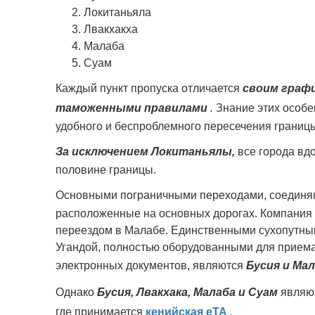
Локитаньяла
Лвакхакха
Малаба
Суам
Каждый пункт пропуска отличается
своим граф
таможенными правилами
.
Знание этих особе
удобного и беспроблемного пересечения границ
За исключением Локитаньялы,
все города вд
половине границы.
Основными пограничными переходами, соединя
расположенные на основных дорогах. Компания R
переездом в Малабе. Единственными сухопутны
Угандой, полностью оборудованными для приема
электронных документов, являются
Бусия и Ма
Однако
Бусия, Лвакхака, Малаба и Суам
являют
где принимается
кенийская eTA .