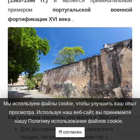
(1593–1596 гг.)
и является примечательным
примером
португальской военной
фортификации XVI века
.
Как успешно посетить это место в 2026 году:
Для достижения баланса совместите
полдня, посвященную знакомству с