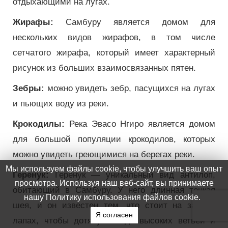
отдыхающими на лугах.
Жирафы:
Самбуру является домом для
нескольких видов жирафов, в том числе
сетчатого жирафа, который имеет характерный
рисунок из больших взаимосвязанных пятен.
Зебры:
можно увидеть зебр, пасущихся на лугах
и пьющих воду из реки.
Крокодилы:
Река Эвасо Нгиро является домом
для большой популяции крокодилов, которых
можно увидеть греющимися на берегах реки.
Геренук:
Геренук — уникальный вид антилоп,
обитающий в Самбуру. У него длинная тонкая
шея, и он известен тем, что стоит на задних
лапах, чтобы дотянуться до высоких ветвей и