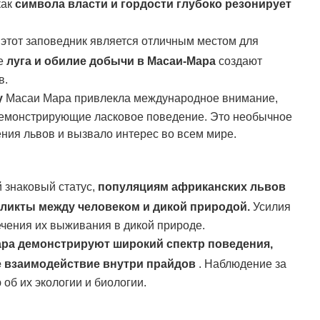
как
символа власти и гордости глубоко резонирует
этот заповедник является отличным местом для
е
луга и обилие добычи в Масаи-Мара
создают
в.
у
Масаи Мара привлекла международное внимание,
 демонстрирующие ласковое поведение. Это необычное
ния львов и вызвало интерес во всем мире.
й знаковый статус,
популяциям африканских львов
фликты между человеком и дикой природой.
Усилия
чения их выживания в дикой природе.
ра демонстрируют широкий спектр поведения,
е взаимодействие внутри прайдов
. Наблюдение за
б их экологии и биологии.