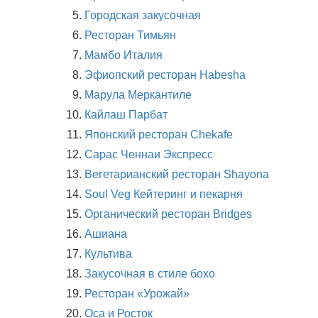
Городская закусочная
Ресторан Тимьян
Мамбо Италия
Эфиопский ресторан Habesha
Марула Меркантиле
Кайлаш Парбат
Японский ресторан Chekafe
Сарас Ченнаи Экспресс
Вегетарианский ресторан Shayona
Soul Veg Кейтеринг и пекарня
Органический ресторан Bridges
Ашиана
Культива
Закусочная в стиле бохо
Ресторан «Урожай»
Оса и Росток