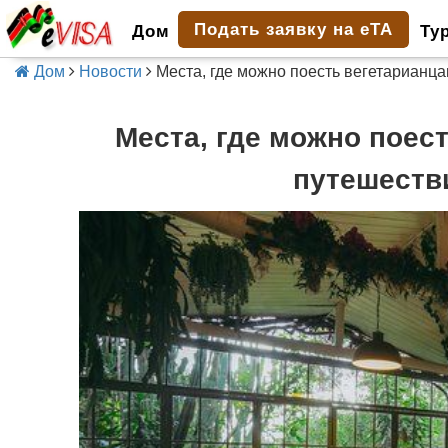
Подать заявку на eTA
Дом
Ту
Дом
Новости
Места, где можно поесть вегетарианц
Места, где можно поес
путешеств