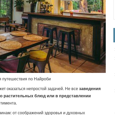
мя путешествия по Найроби
ет оказаться непростой задачей. Не все
заведения
о растительных блюд или в представлении
ртимента.
инам: от соображений здоровья и духовных