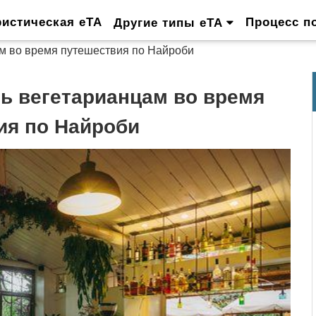
ристическая eTA
Процесс п
Другие типы eTA
ам во время путешествия по Найроби
ть вегетарианцам во время
ия по Найроби