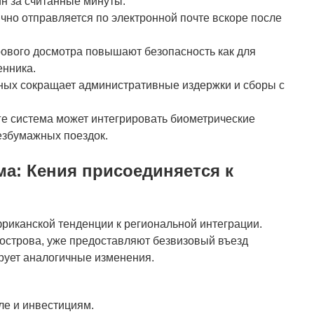
н за считанные минуты.
но отправляется по электронной почте вскоре после
ового досмотра повышают безопасность как для
енника.
ных сокращает административные издержки и сборы с
ге система может интегрировать биометрические
езбумажных поездок.
ма: Кения присоединяется к
риканской тенденции к региональной интеграции.
 острова, уже предоставляют безвизовый въезд
рует аналогичные изменения.
ле и инвестициям.