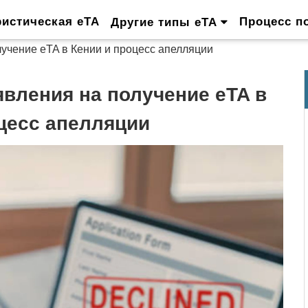
ристическая eTA
Процесс п
Другие типы eTA
учение eTA в Кении и процесс апелляции
вления на получение eTA в
цесс апелляции