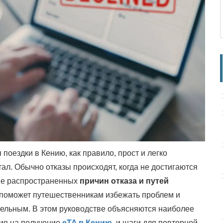
поездки в Кению, как правило, прост и легко
л. Обычно отказы происходят, когда не достигаются
ие распространенных
причин отказа и путей
поможет путешественникам избежать проблем и
тельным. В этом руководстве объясняются наиболее
ия на получение
eTA в Кению
и шаги для повторной