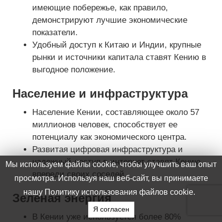
имеющие побережье, как правило,
демонстрируют лучшие экономические
показатели.
Удобный доступ к Китаю и Индии, крупные
рынки и источники капитала ставят Кению в
выгодное положение.
Население и инфраструктура
Население Кении, составляющее около 57
миллионов человек, способствует ее
потенциалу как экономического центра.
Развитая цифровая инфраструктура и
надежный доступ в интернет ставят Кению
Мы используем файлы cookie, чтобы улучшить ваш опыт
впереди своих соседей.
просмотра. Используя наш веб-сайт, вы принимаете
нашу Политику использования файлов cookie.
Зеленая энергия
Я согласен
В Кении уже используется более 80%