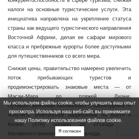
конкурентоспособность в сфере туризма, снижая
налоги на основные туристические услуги. Эта
инициатива направлена ​​на укрепление статуса
страны как ведущего туристического направления
Восточной Африки, делая ее сафари мирового
класса и прибрежные курорты более доступными
для путешественников со всего мира.
Снижая цены, правительство намерено увеличить
поток прибывающих туристов и
продемонстрировать знаковые места — от
Масаи-Мара до пляжей Диани.
Мы используем файлы cookie, чтобы улучшить ваш опыт
Путешественникам напоминают о необходимости
просмотра. Используя наш веб-сайт, вы принимаете
получить электронное разрешение на въезд в
нашу Политику использования файлов cookie.
Кению (eTA) онлайн до отъезда для
Я согласен
беспрепятственного процесса въезда.