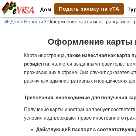
Подать заявку на eTA
Дом
Ту
Дом
Новости
Оформление карты иностранца-иност
Оформление карты 
Карта иностранца,
также известная как карта 
резидента,
является выданным правительством 
проживающих в стране. Она служит доказательст
различных административных и юридических це
Требования, необходимые для получения ка
Получение карты иностранца требует соответст
условия подтверждают право иностранного граж
Действующий паспорт с соответствующе