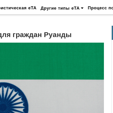
ристическая eTA
Процесс п
Другие типы eTA
для граждан Руанды