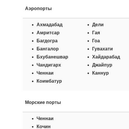
Аэропорты
Ахмадабад
Дели
Амритсар
Гая
Багдогра
Гоа
Бангалор
Гувахати
Бхубанешвар
Хайдарабад
Чандигарх
Джайпур
Ченнаи
Каннур
Коимбатур
Морские порты
Ченнаи
Кочин