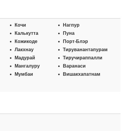
Кочи
Нагпур
Калькутта
Пуна
Кожикоде
Порт-Блэр
Лакхнау
Тируванантапурам
Мадурай
Тиручираппалли
Мангалуру
Варанаси
Мумбаи
Вишакхапатнам