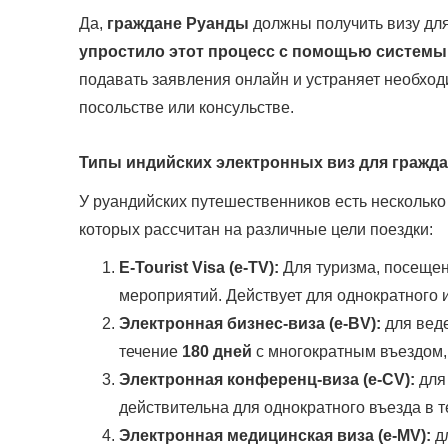
Да,
граждане Руанды
должны получить визу дл
упростило этот процесс с помощью системы э
подавать заявления онлайн и устраняет необход
посольстве или консульстве.
Типы индийских электронных виз для гражд
У руандийских путешественников есть нескольк
которых рассчитан на различные цели поездки:
E-Tourist Visa (e-TV):
Для туризма, посещен
мероприятий. Действует для однократного и
Электронная бизнес-виза (e-BV):
для веде
течение
180 дней
с многократным въездом, 
Электронная конференц-виза (e-CV):
для
действительна для однократного въезда в 
Электронная медицинская виза (e-MV):
дл